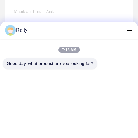
Kirim
Raity
7:13 AM
Good day, what product are you looking for?
SHANDONG HUARUI ELECTRIC FURNACE
CO., LTD.
sales@huarui-furnace.com
86--13235363441
Jalan Gunung Taishan, Zona Pengembangan Ekonomi Anqiu,