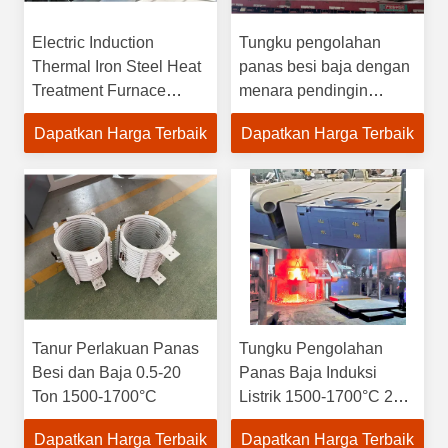
Electric Induction
Tungku pengolahan
Thermal Iron Steel Heat
panas besi baja dengan
Treatment Furnace
menara pendingin
1500-1700°C
tertutup 0,5-20T
Dapatkan Harga Terbaik
Dapatkan Harga Terbaik
Tanur Perlakuan Panas
Tungku Pengolahan
Besi dan Baja 0.5-20
Panas Baja Induksi
Ton 1500-1700°C
Listrik 1500-1700°C 20T
Kapasitas
Dapatkan Harga Terbaik
Dapatkan Harga Terbaik