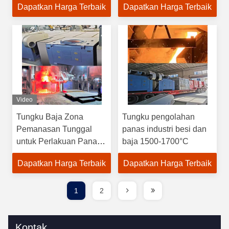
Dapatkan Harga Terbaik
Dapatkan Harga Terbaik
Video
Tungku Baja Zona
Tungku pengolahan
Pemanasan Tunggal
panas industri besi dan
untuk Perlakuan Panas
baja 1500-1700°C
di Sektor Industri
Dapatkan Harga Terbaik
Dapatkan Harga Terbaik
1
2
Kontak