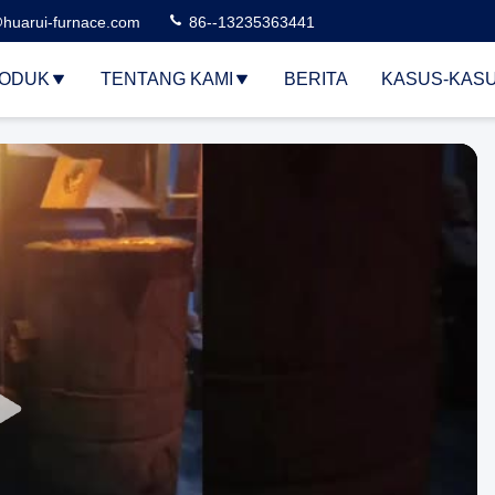
huarui-furnace.com
86--13235363441
ODUK
TENTANG KAMI
BERITA
KASUS-KAS