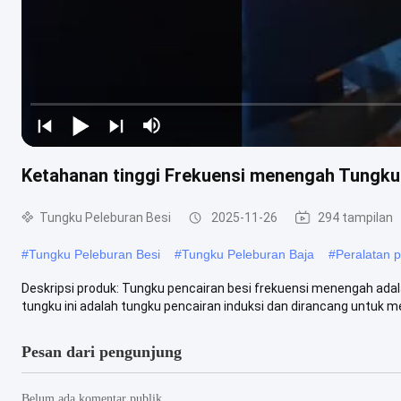
Ketahanan tinggi Frekuensi menengah Tungku 
Tungku Peleburan Besi
2025-11-26
294 tampilan
#
Tungku Peleburan Besi
#
Tungku Peleburan Baja
#
Peralatan 
Deskripsi produk: Tungku pencairan besi frekuensi menengah adal
tungku ini adalah tungku pencairan induksi dan dirancang untuk me
Pesan dari pengunjung
Belum ada komentar publik