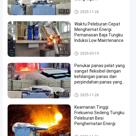
Tungku Peleburan Besi
00:24
2025-11-26
Waktu Peleburan Cepat
Menghemat Energi
Pemanasan Baja Tungku
Induksi Low Maintenance
Tungku Peleburan Baja
00:25
2025-03-19
Penukar panas pelat yang
sangat fleksibel dengan
kehilangan panas dan
perpindahan panas yang
rendah
Tungku Peleburan Besi
00:27
2025-11-26
Keamanan Tinggi
Frekuensi Sedeng Tungku
Peleburan Besi
Penghematan Energi
Tungku Peleburan Besi