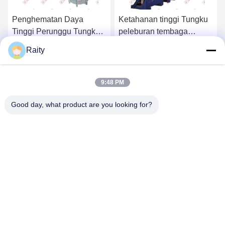
Penghematan Daya
Ketahanan tinggi Tungku
Tinggi Perunggu Tungku
peleburan tembaga
Peleburan Tembaga
induksi Kebisingan
Raity
Sistem Keamanan
rendah
Dapatkan Harga Terbaik
Dapatkan Harga Terbaik
Kebisingan Rendah
9:48 PM
Good day, what product are you looking for?
SHANDONG HUARUI ELECTRIC FURNACE
CO., LTD.
sales@huarui-furnace.com
86--13235363441
Jalan Gunung Taishan, Zona Pengembangan Ekonomi Anqiu,