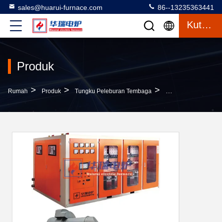
sales@huarui-furnace.com
86--13235363441
Kutipan
Produk
>
>
>
Rumah
Produk
Tungku Peleburan Tembaga
Peralatan Pelebura