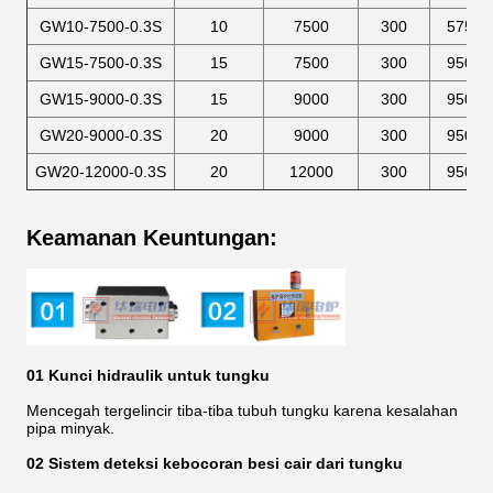
GW10-7500-0.3S
10
7500
300
575×4
GW15-7500-0.3S
15
7500
300
950×4
GW15-9000-0.3S
15
9000
300
950×4
GW20-9000-0.3S
20
9000
300
950×4
GW20-12000-0.3S
20
12000
300
950×4
Keamanan Keuntungan:
01 Kunci hidraulik untuk tungku
Mencegah tergelincir tiba-tiba tubuh tungku karena kesalahan
pipa minyak.
02 Sistem deteksi kebocoran besi cair dari tungku