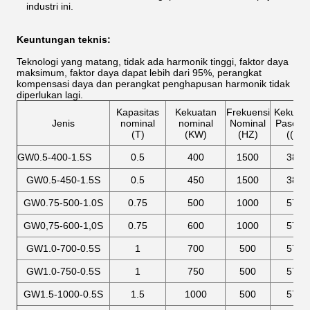
industri ini.
Keuntungan teknis:
Teknologi yang matang, tidak ada harmonik tinggi, faktor daya
maksimum, faktor daya dapat lebih dari 95%, perangkat
kompensasi daya dan perangkat penghapusan harmonik tidak
diperlukan lagi.
Kapasitas
Kekuatan
Frekuensi
Kekuata
Jenis
nominal
nominal
Nominal
Pasoka
(T)
(KW)
(HZ)
((V)
GW0.5-400-1.5S
0.5
400
1500
380
GW0.5-450-1.5S
0.5
450
1500
380
GW0.75-500-1.0S
0.75
500
1000
575
GW0,75-600-1,0S
0.75
600
1000
575
GW1.0-700-0.5S
1
700
500
575
GW1.0-750-0.5S
1
750
500
575
GW1.5-1000-0.5S
1.5
1000
500
575