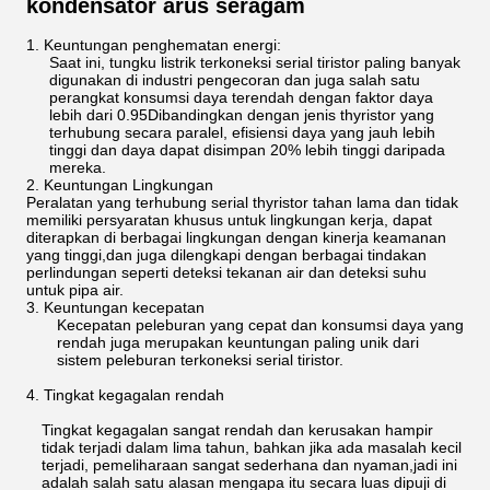
kondensator arus seragam
Keuntungan penghematan energi:
Saat ini, tungku listrik terkoneksi serial tiristor paling banyak
digunakan di industri pengecoran dan juga salah satu
perangkat konsumsi daya terendah dengan faktor daya
lebih dari 0.95Dibandingkan dengan jenis thyristor yang
terhubung secara paralel, efisiensi daya yang jauh lebih
tinggi dan daya dapat disimpan 20% lebih tinggi daripada
mereka.
Keuntungan Lingkungan
Peralatan yang terhubung serial thyristor tahan lama dan tidak
memiliki persyaratan khusus untuk lingkungan kerja, dapat
diterapkan di berbagai lingkungan dengan kinerja keamanan
yang tinggi,dan juga dilengkapi dengan berbagai tindakan
perlindungan seperti deteksi tekanan air dan deteksi suhu
untuk pipa air.
Keuntungan kecepatan
Kecepatan peleburan yang cepat dan konsumsi daya yang
rendah juga merupakan keuntungan paling unik dari
sistem peleburan terkoneksi serial tiristor.
4. Tingkat kegagalan rendah
Tingkat kegagalan sangat rendah dan kerusakan hampir
tidak terjadi dalam lima tahun, bahkan jika ada masalah kecil
terjadi, pemeliharaan sangat sederhana dan nyaman,jadi ini
adalah salah satu alasan mengapa itu secara luas dipuji di