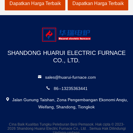
optimal
Dapatkan Harga Terbaik
Dapatkan Harga Terbaik
SHANDONG HUARUI ELECTRIC FURNACE
CO., LTD.
sales@huarui-furnace.com
86--13235363441
Jalan Gunung Taishan, Zona Pengembangan Ekonomi Anqiu,
Weifang, Shandong, Tiongkok
Cina Baik Kualitas Tungku Peleburan Besi Pemasok. Hak cipta © 2023-
2026 Shandong Huarui Electric Furnace Co., Ltd. . Semua Hak Dilindungi
Undang-undang.