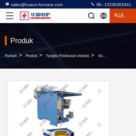
sales@huarui-furnace.com
86--13235363441
Kutipan
Produk
>
>
>
Rumah
Produk
Tungku Peleburan Induksi
Keandalan Lempar Meleleh Vakuum Tungku Induksi Kecepatan Meleleh Cepat