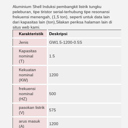
Aluminium Shell Induksi pembangkit listrik tungku
peleburan, tipe tiristor serial-terhubung tipe resonansi
frekuensi menengah, (1,5 ton), seperti untuk data lain
dari kapasitas lain (ton),Silakan periksa halaman lain di
situs web kami.
Karakteristik
Deskripsi
Jenis
GW1.5-1200-0.5S
Kapasitas
nominal
1.5
(T)
Kekuatan
nominal
1200
(KW)
frekuensi
nominal
500
(HZ)
pasokan listrik
575
(V)
arus masuk
1200
(A)