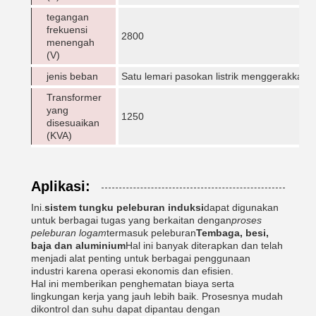
tegangan
frekuensi
2800
menengah
(V)
jenis beban
Satu lemari pasokan listrik menggerakkan 
Transformer
yang
1250
disesuaikan
(KVA)
Aplikasi:
Ini.
sistem tungku peleburan induksi
dapat digunakan
untuk berbagai tugas yang berkaitan dengan
proses
peleburan logam
termasuk peleburan
Tembaga, besi,
baja dan aluminium
Hal ini banyak diterapkan dan telah
menjadi alat penting untuk berbagai penggunaan
industri karena operasi ekonomis dan efisien.
Hal ini memberikan penghematan biaya serta
lingkungan kerja yang jauh lebih baik. Prosesnya mudah
dikontrol dan suhu dapat dipantau dengan