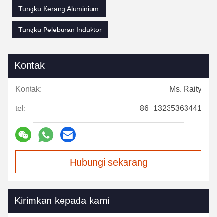
Tungku Kerang Aluminium
Tungku Peleburan Induktor
Kontak
Kontak:
Ms. Raity
tel:
86--13235363441
Hubungi sekarang
Kirimkan kepada kami