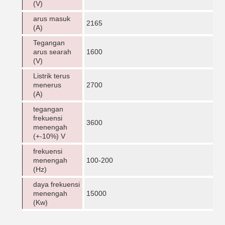
(V)
arus masuk
2165
(A)
Tegangan
arus searah
1600
(V)
Listrik terus
menerus
2700
(A)
tegangan
frekuensi
3600
menengah
(+-10%) V
frekuensi
menengah
100-200
(Hz)
daya frekuensi
menengah
15000
(Kw)