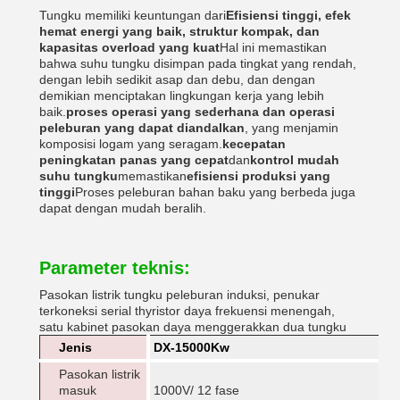
Tungku memiliki keuntungan dari
Efisiensi tinggi, efek
hemat energi yang baik, struktur kompak, dan
kapasitas overload yang kuat
Hal ini memastikan
bahwa suhu tungku disimpan pada tingkat yang rendah,
dengan lebih sedikit asap dan debu, dan dengan
demikian menciptakan lingkungan kerja yang lebih
baik.
proses operasi yang sederhana dan operasi
peleburan yang dapat diandalkan
, yang menjamin
komposisi logam yang seragam.
kecepatan
peningkatan panas yang cepat
dan
kontrol mudah
suhu tungku
memastikan
efisiensi produksi yang
tinggi
Proses peleburan bahan baku yang berbeda juga
dapat dengan mudah beralih.
Parameter teknis:
Pasokan listrik tungku peleburan induksi, penukar
terkoneksi serial thyristor daya frekuensi menengah,
satu kabinet pasokan daya menggerakkan dua tungku
Jenis
DX-15000Kw
Pasokan listrik
masuk
1000V/ 12 fase