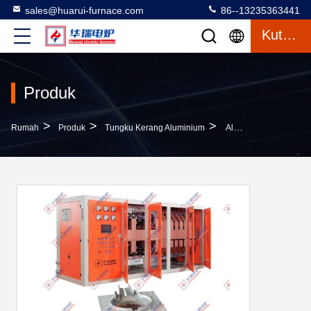
sales@huarui-furnace.com
86--13235363441
Kutipan
Produk
>
>
>
Rumah
Produk
Tungku Kerang Aluminium
Aluminium Shell Electromagnetic Induction Furnace Tahan Lama