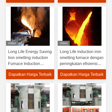
Aluminium
Ditawarkan
Video
Video
Long Life Energy Saving
Long Life induction iron
Iron smelting induction
smelting furnace dengan
Furnace Induction
peningkatan efisiensi
Furnace dengan operasi
energi dan fitur
Dapatkan Harga Terbaik
Dapatkan Harga Terbaik
sederhana
keselamatan