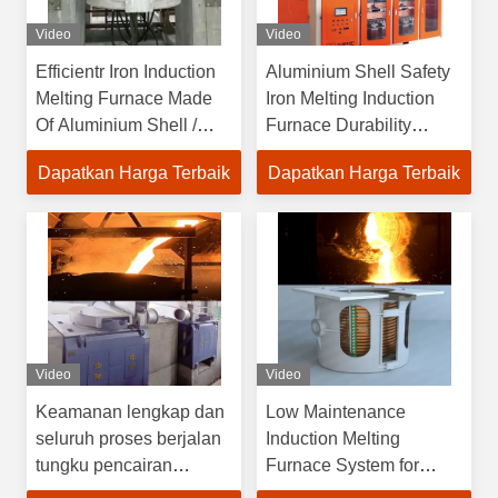
Video
Video
Efficientr Iron Induction
Aluminium Shell Safety
Melting Furnace Made
Iron Melting Induction
Of Aluminium Shell /
Furnace Durability
Aluminium Shell
Ditingkatkan Efisiensi
Dapatkan Harga Terbaik
Dapatkan Harga Terbaik
Furnace dengan Operasi
Energi
Mudah
Video
Video
Keamanan lengkap dan
Low Maintenance
seluruh proses berjalan
Induction Melting
tungku pencairan
Furnace System for
induksi daya tahan tinggi
Melting Copper