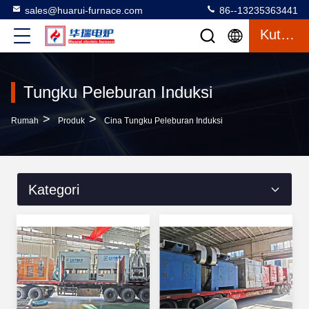
sales@huarui-furnace.com
86--13235363441
Kutipan
Tungku Peleburan Induksi
>
>
Rumah
Produk
Cina Tungku Peleburan Induksi
Kategori