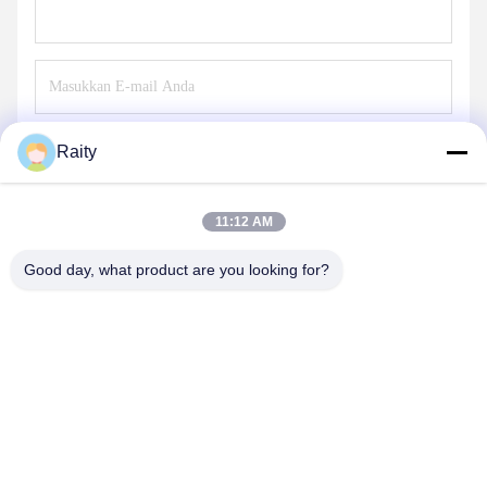
Kirim
Raity
11:12 AM
Good day, what product are you looking for?
SHANDONG HUARUI ELECTRIC FURNACE
CO., LTD.
sales@huarui-furnace.com
86--13235363441