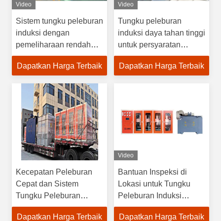
Video
Video
Sistem tungku peleburan
Tungku peleburan
induksi dengan
induksi daya tahan tinggi
pemeliharaan rendah
untuk persyaratan
untuk teknologi
peleburan cepat
Dapatkan Harga Terbaik
Dapatkan Harga Terbaik
peleburan tembaga
Video
Kecepatan Peleburan
Bantuan Inspeksi di
Cepat dan Sistem
Lokasi untuk Tungku
Tungku Peleburan
Peleburan Induksi
Induksi Keselamatan
Frekuensi Sedang
Dapatkan Harga Terbaik
Dapatkan Harga Terbaik
Penuh untuk Melebur
Perawatan Rendah