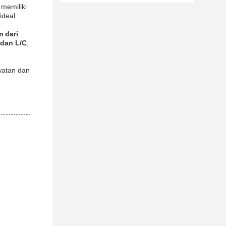
 memiliki
 ideal
 dari
 dan L/C
,
watan dan