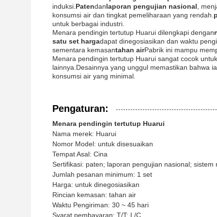
induksi.
Paten
dan
laporan pengujian nasional
, menj
konsumsi air dan tingkat pemeliharaan yang rendah.
untuk berbagai industri.
Menara pendingin tertutup Huarui dilengkapi dengan
satu set
.
harga
dapat dinegosiasikan dan waktu peng
sementara kemasan
tahan air
Pabrik ini mampu memp
Menara pendingin tertutup Huarui sangat cocok untuk 
lainnya.Desainnya yang unggul memastikan bahwa ia
konsumsi air yang minimal.
Pengaturan:
Menara pendingin tertutup Huarui
Nama merek: Huarui
Nomor Model: untuk disesuaikan
Tempat Asal: Cina
Sertifikasi: paten; laporan pengujian nasional; sist
Jumlah pesanan minimum: 1 set
Harga: untuk dinegosiasikan
Rincian kemasan: tahan air
Waktu Pengiriman: 30 ~ 45 hari
Syarat pembayaran: T/T; L/C