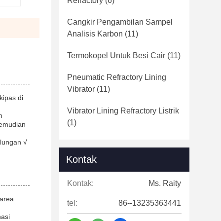
Refractory
(6)
Cangkir Pengambilan Sampel
Analisis Karbon
(11)
Termokopel Untuk Besi Cair
(11)
Pneumatic Refractory Lining
Vibrator
(11)
kipas di
Vibrator Lining Refractory Listrik
m
(1)
kemudian
ulungan √
Kontak
Kontak:
Ms. Raity
 area
tel:
86--13235363441
nasi