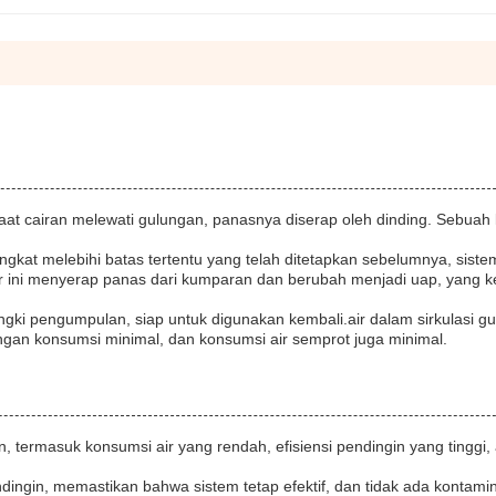
aat cairan melewati gulungan, panasnya diserap oleh dinding. Sebuah 
ngkat melebihi batas tertentu yang telah ditetapkan sebelumnya, siste
air ini menyerap panas dari kumparan dan berubah menjadi uap, yang 
ngki pengumpulan, siap untuk digunakan kembali.air dalam sirkulasi g
ngan konsumsi minimal, dan konsumsi air semprot juga minimal.
 termasuk konsumsi air yang rendah, efisiensi pendingin yang tinggi,
endingin, memastikan bahwa sistem tetap efektif, dan tidak ada kontami