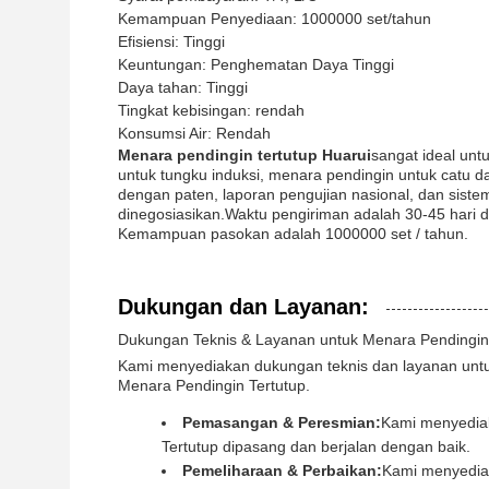
Kemampuan Penyediaan: 1000000 set/tahun
Efisiensi: Tinggi
Keuntungan: Penghematan Daya Tinggi
Daya tahan: Tinggi
Tingkat kebisingan: rendah
Konsumsi Air: Rendah
Menara pendingin tertutup Huarui
sangat ideal unt
untuk tungku induksi, menara pendingin untuk catu daya
dengan paten, laporan pengujian nasional, dan sist
dinegosiasikan.Waktu pengiriman adalah 30-45 hari da
Kemampuan pasokan adalah 1000000 set / tahun.
Dukungan dan Layanan:
Dukungan Teknis & Layanan untuk Menara Pendingin
Kami menyediakan dukungan teknis dan layanan unt
Menara Pendingin Tertutup.
Pemasangan & Peresmian:
Kami menyediak
Tertutup dipasang dan berjalan dengan baik.
Pemeliharaan & Perbaikan:
Kami menyedia