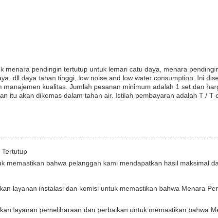
uk menara pendingin tertutup untuk lemari catu daya, menara pendingin
, dll.daya tahan tinggi, low noise and low water consumption. Ini diser
em manajemen kualitas. Jumlah pesanan minimum adalah 1 set dan har
n itu akan dikemas dalam tahan air. Istilah pembayaran adalah T / T d
 Tertutup
uk memastikan bahwa pelanggan kami mendapatkan hasil maksimal da
an layanan instalasi dan komisi untuk memastikan bahwa Menara Pen
kan layanan pemeliharaan dan perbaikan untuk memastikan bahwa M