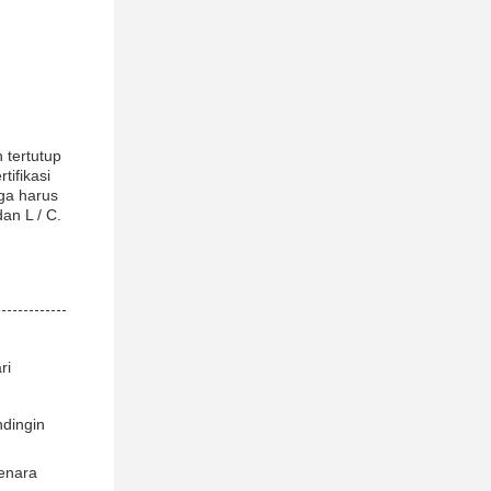
 tertutup
tifikasi
ga harus
an L / C.
ri
dingin
enara