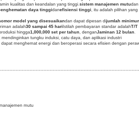
amin kualitas dan keandalan yang tinggi.
sistem manajemen mutu
dan
penghematan daya tinggi
dan
efisiensi tinggi
, itu adalah pilihan yang
nomor model yang disesuaikan
dan dapat dipesan di
jumlah minimum
iriman adalah
30 sampai 45 hari
Istilah pembayaran standar adalah
T/T
roduksi hingga
1,000,000 set per tahun
, dengan
Jaminan 12 bulan
.
mendinginkan tungku induksi, catu daya, dan aplikasi industri
 dapat menghemat energi dan beroperasi secara efisien dengan pera
em manajemen mutu