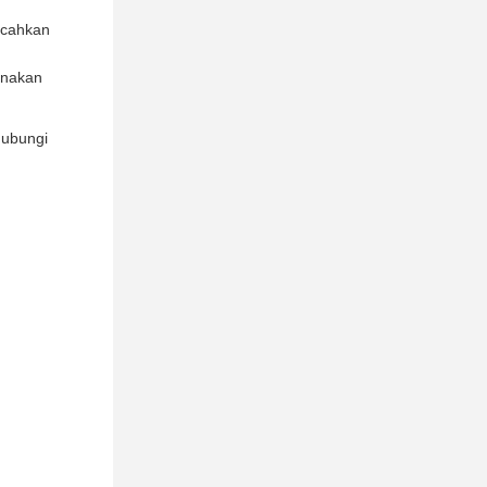
ecahkan
unakan
hubungi