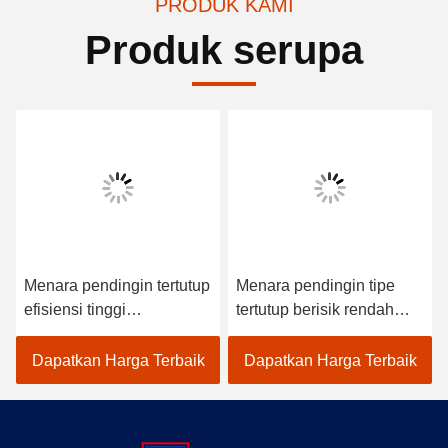
PRODUK KAMI
Produk serupa
Menara pendingin tertutup
Menara pendingin tipe
efisiensi tinggi
tertutup berisik rendah
Pemanasan frekuensi
Konsumsi air rendah
menengah
untuk tungku induksi
Dapatkan Harga Terbaik
Dapatkan Harga Terbaik