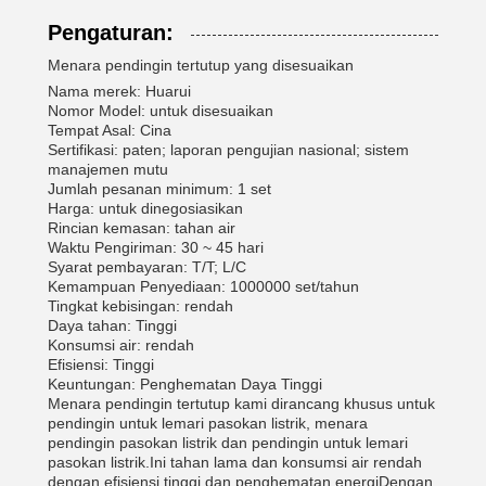
Pengaturan:
Menara pendingin tertutup yang disesuaikan
Nama merek: Huarui
Nomor Model: untuk disesuaikan
Tempat Asal: Cina
Sertifikasi: paten; laporan pengujian nasional; sistem
manajemen mutu
Jumlah pesanan minimum: 1 set
Harga: untuk dinegosiasikan
Rincian kemasan: tahan air
Waktu Pengiriman: 30 ~ 45 hari
Syarat pembayaran: T/T; L/C
Kemampuan Penyediaan: 1000000 set/tahun
Tingkat kebisingan: rendah
Daya tahan: Tinggi
Konsumsi air: rendah
Efisiensi: Tinggi
Keuntungan: Penghematan Daya Tinggi
Menara pendingin tertutup kami dirancang khusus untuk
pendingin untuk lemari pasokan listrik, menara
pendingin pasokan listrik dan pendingin untuk lemari
pasokan listrik.Ini tahan lama dan konsumsi air rendah
dengan efisiensi tinggi dan penghematan energiDengan