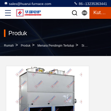
sales@huarui-furnace.com
86--13235363441
Kutipan
Produk
>
>
>
Rumah
Produk
Menara Pendingin Tertutup
Sistem Pendingin Sirkuit Tertutup Hemat Energi Pemeliharaan Rendah