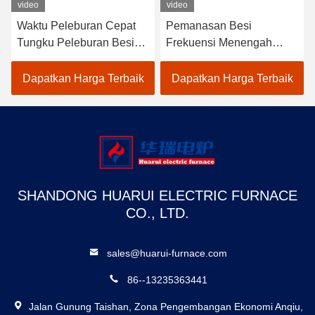
video
video
Waktu Peleburan Cepat
Pemanasan Besi
Tungku Peleburan Besi
Frekuensi Menengah
Listrik Dengan Perawatan
Industri Tungku Listrik
Rendah
Waktu Peleburan Cepat
Dapatkan Harga Terbaik
Dapatkan Harga Terbaik
SHANDONG HUARUI ELECTRIC FURNACE
CO., LTD.
sales@huarui-furnace.com
86--13235363441
Jalan Gunung Taishan, Zona Pengembangan Ekonomi Anqiu,