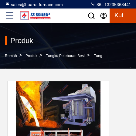
sales@huarui-furnace.com
86--13235363441
Kutipan
Produk
>
>
>
Rumah
Produk
Tungku Peleburan Besi
Tungku Peleburan Besi Yang Efisien Dengan Standar Keamanan Yang Tinggi Dan Kinerja Yang Dapat Diandalkan