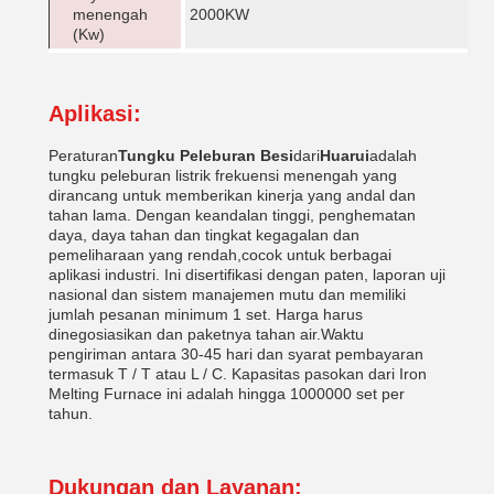
menengah
2000KW
(Kw)
Aplikasi:
Peraturan
Tungku Peleburan Besi
dari
Huarui
adalah
tungku peleburan listrik frekuensi menengah yang
dirancang untuk memberikan kinerja yang andal dan
tahan lama. Dengan keandalan tinggi, penghematan
daya, daya tahan dan tingkat kegagalan dan
pemeliharaan yang rendah,cocok untuk berbagai
aplikasi industri. Ini disertifikasi dengan paten, laporan uji
nasional dan sistem manajemen mutu dan memiliki
jumlah pesanan minimum 1 set. Harga harus
dinegosiasikan dan paketnya tahan air.Waktu
pengiriman antara 30-45 hari dan syarat pembayaran
termasuk T / T atau L / C. Kapasitas pasokan dari Iron
Melting Furnace ini adalah hingga 1000000 set per
tahun.
Dukungan dan Layanan: