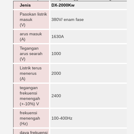
Jenis
DX-2000Kw
Pasokan listrik
masuk
380V/ enam fase
(V)
arus masuk
1630A
(A)
Tegangan
arus searah
1000
(V)
Listrik terus
menerus
2000
(A)
tegangan
frekuensi
2400
menengah
(+-10%) V
frekuensi
menengah
100-400Hz
(Hz)
daya frekuensi