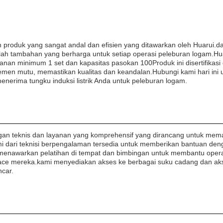
ah produk yang sangat andal dan efisien yang ditawarkan oleh Huarui.da
dalah tambahan yang berharga untuk setiap operasi peleburan logam.Hu
an minimum 1 set dan kapasitas pasokan 100Produk ini disertifikasi
emen mutu, memastikan kualitas dan keandalan.Hubungi kami hari ini 
nerima tungku induksi listrik Anda untuk peleburan logam.
ngan teknis dan layanan yang komprehensif yang dirancang untuk mem
ami dari teknisi berpengalaman tersedia untuk memberikan bantuan den
i menawarkan pelatihan di tempat dan bimbingan untuk membantu oper
nace mereka.kami menyediakan akses ke berbagai suku cadang dan ak
car.