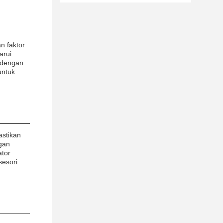
n faktor
arui
 dengan
untuk
astikan
gan
ator
sesori