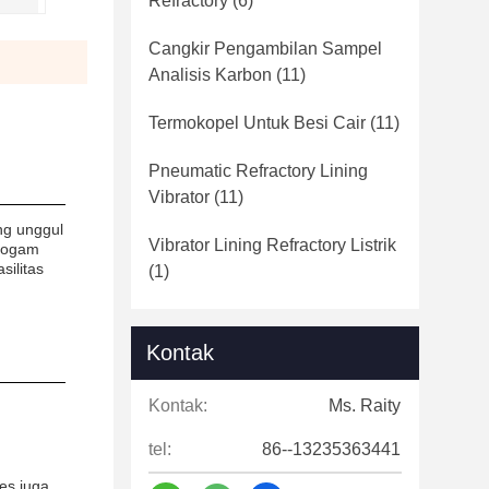
Refractory
(6)
Cangkir Pengambilan Sampel
Analisis Karbon
(11)
Termokopel Untuk Besi Cair
(11)
Pneumatic Refractory Lining
Vibrator
(11)
ng unggul
Vibrator Lining Refractory Listrik
 logam
silitas
(1)
Kontak
Kontak:
Ms. Raity
tel:
86--13235363441
es juga