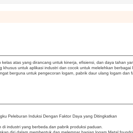
las atas yang dirancang untuk kinerja, efisiensi, dan daya tahan ya
g khusus untuk aplikasi industri dan cocok untuk melelehkan berbagai
angat berguna untuk pengecoran logam, pabrik daur ulang logam dan fa
Tungku Peleburan Induksi Dengan Faktor Daya yang Ditingkatkan
 di industri yang berbeda.dan pabrik produksi paduan.
skan diri dalam membentuk dan melempar bagian logam.Metal foundri