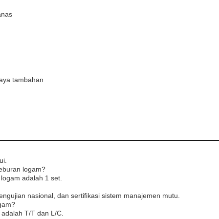
anas
biaya tambahan
ui.
leburan logam?
logam adalah 1 set.
engujian nasional, dan sertifikasi sistem manajemen mutu.
ogam?
 adalah T/T dan L/C.