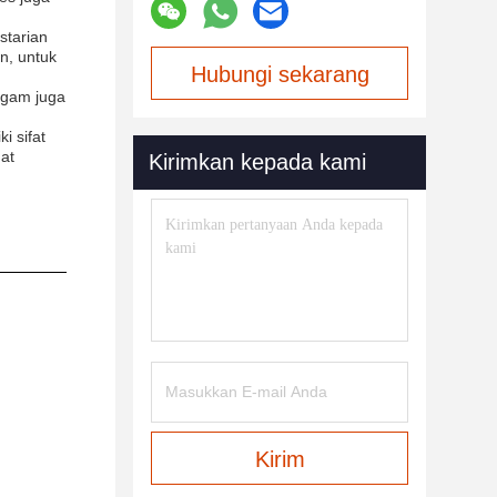
starian
n, untuk
Hubungi sekarang
ogam juga
i sifat
at
Kirimkan kepada kami
Kirim