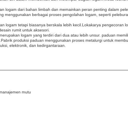
ulihan logam dari bahan limbah dan memainkan peran penting dalam pele
lang menggunakan berbagai proses pengolahan logam, seperti pelebura
 logam tetapi biasanya berskala lebih kecil.Lokakarya pengecoran l
esain rumit untuk aksesori.
rupakan logam yang terdiri dari dua atau lebih unsur. paduan memilik
i.Pabrik produksi paduan menggunakan proses metalurgi untuk membu
uksi, elektronik, dan kedirgantaraan.
em manajemen mutu