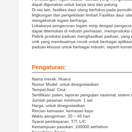
dapat digunakan untuk karya seni dan patung.
Di sisi lain, fasilitas daur ulang berfokus pada pem
lingkungan dan pengelolaan limbah.Fasilitas daur u
mengekstrak logam berharga.
Lokakarya pengecoran logam mirip dengan pengecoran
dapat ditemukan di industri perhiasan, memproduksi d
Pabrik produksi paduan menghasilkan paduan, yang me
unik yang membuatnya cocok untuk berbagai aplikas
paduan khusus untuk berbagai industri, seperti konstr
Pengaturan:
Nama merek: Huarui
Nomor Model: untuk dinegosiasikan
Tempat Asal: Cina
Sertifikasi: paten; laporan pengujian nasional; sist
Jumlah pesanan minimum: 1 set
Harga: untuk dinegosiasikan
Rincian kemasan: kemasan kayu
Waktu pengiriman: 20 ~ 45 hari
Syarat pembayaran: T/T; L/C
Kemampuan pasokan: 100000 set/tahun