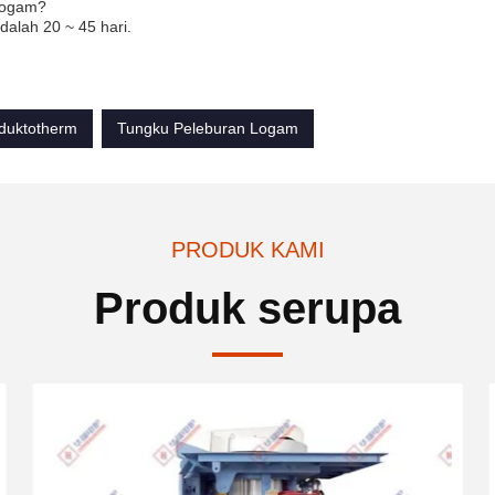
 logam?
alah 20 ~ 45 hari.
duktotherm
Tungku Peleburan Logam
PRODUK KAMI
Produk serupa