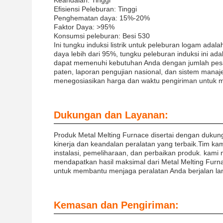
Keandalan: Tinggi
Efisiensi Peleburan: Tinggi
Penghematan daya: 15%-20%
Faktor Daya: >95%
Konsumsi peleburan: Besi 530
Ini tungku induksi listrik untuk peleburan logam adal
daya lebih dari 95%, tungku peleburan induksi ini a
dapat memenuhi kebutuhan Anda dengan jumlah pesan
paten, laporan pengujian nasional, dan sistem manaj
menegosiasikan harga dan waktu pengiriman untuk me
Dukungan dan Layanan:
Produk Metal Melting Furnace disertai dengan duku
kinerja dan keandalan peralatan yang terbaik.Tim k
instalasi, pemeliharaan, dan perbaikan produk. kam
mendapatkan hasil maksimal dari Metal Melting Fur
untuk membantu menjaga peralatan Anda berjalan lan
Kemasan dan Pengiriman: