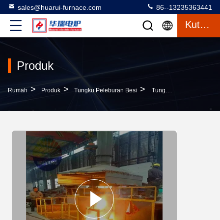
sales@huarui-furnace.com
86--13235363441
Kutipan
Produk
>
>
>
Rumah
Produk
Tungku Peleburan Besi
Tungku Peleburan Besi Tahan Lama Untuk Efisiensi Energi Industri