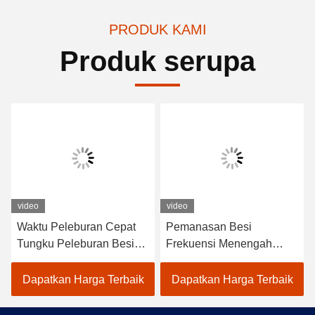
PRODUK KAMI
Produk serupa
video
video
Waktu Peleburan Cepat
Pemanasan Besi
Tungku Peleburan Besi
Frekuensi Menengah
Listrik Dengan Perawatan
Industri Tungku Listrik
Rendah
Waktu Peleburan Cepat
Dapatkan Harga Terbaik
Dapatkan Harga Terbaik