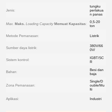
tungku
Jenis:
perlakua
n panas
0,5-20
Max.
Maks.
Loading Capacity
Memuat Kapasitas
:
ton
Metode Pemanasan:
Listrik
380V/66
Sumber daya listrik:
0V/
IGBT/SC
Sistem kontrol:
R
Besi dan
Bahan:
baja
Single/D
Zona Pemanasan:
ouble/Mu
lti
Aplikasi:
Industri