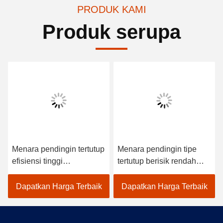
PRODUK KAMI
Produk serupa
Menara pendingin tertutup
Menara pendingin tipe
efisiensi tinggi
tertutup berisik rendah
Pemanasan frekuensi
Konsumsi air rendah
menengah
untuk tungku induksi
Dapatkan Harga Terbaik
Dapatkan Harga Terbaik