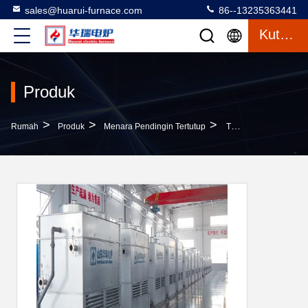
sales@huarui-furnace.com
86--13235363441
Kutipan
Produk
>
>
>
Rumah
Produk
Menara Pendingin Tertutup
Tungku Perlakuan Panas Besi Dan Baja 0.5-20 Ton Pemanas Listrik