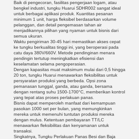
Baik di pengecoran, fasilitas pengerjaan logam, atau
bengkel industri, tungku Huarui SDHR002 sangat ideal
untuk berbagai aplikasi produk. Kuantitas pesanan
minimum 1 unit, harga fleksibel berdasarkan volume
pelanggan, dan detail pengemasan tahan air
menjadikannya pilihan yang nyaman untuk bisnis dari
semua ukuran.
Waktu pengiriman 30-45 hari memastikan akses cepat
ke tungku berkualitas tinggi ini, yang beroperasi pada
catu daya 380V/660V. Metode pendinginan menara
pendingin tertutup meningkatkan efisiensi dan
keselamatan selama pengoperasian.
Dengan kapasitas muat maksimum mulai dari 0,5 hingga
20 ton, tungku Huarui menawarkan fleksibilitas untuk
persyaratan produksi yang berbeda. Opsi zona
pemanasan tunggal, ganda, atau ganda, bersama
dengan rentang suhu 1500-1700°C, memberikan kontrol
yang tepat atas proses perlakuan panas.
Bisnis dapat memperoleh manfaat dari kemampuan
pasokan 1000 set per bulan, yang memungkinkan
mereka untuk memenuhi tuntutan produksi mereka
dengan mulus. Ketentuan pembayaran TT/LC
menawarkan fleksibilitas dan kenyamanan untuk
transaksi.
Singkatnya, Tungku Perlakuan Panas Besi dan Baja