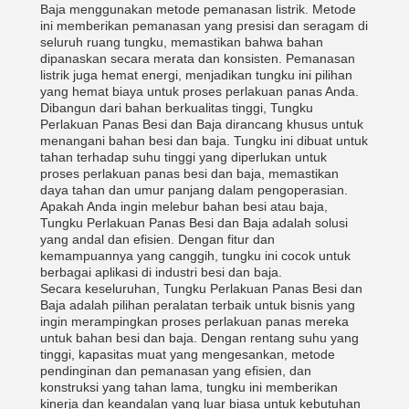
Baja menggunakan metode pemanasan listrik. Metode
ini memberikan pemanasan yang presisi dan seragam di
seluruh ruang tungku, memastikan bahwa bahan
dipanaskan secara merata dan konsisten. Pemanasan
listrik juga hemat energi, menjadikan tungku ini pilihan
yang hemat biaya untuk proses perlakuan panas Anda.
Dibangun dari bahan berkualitas tinggi, Tungku
Perlakuan Panas Besi dan Baja dirancang khusus untuk
menangani bahan besi dan baja. Tungku ini dibuat untuk
tahan terhadap suhu tinggi yang diperlukan untuk
proses perlakuan panas besi dan baja, memastikan
daya tahan dan umur panjang dalam pengoperasian.
Apakah Anda ingin melebur bahan besi atau baja,
Tungku Perlakuan Panas Besi dan Baja adalah solusi
yang andal dan efisien. Dengan fitur dan
kemampuannya yang canggih, tungku ini cocok untuk
berbagai aplikasi di industri besi dan baja.
Secara keseluruhan, Tungku Perlakuan Panas Besi dan
Baja adalah pilihan peralatan terbaik untuk bisnis yang
ingin merampingkan proses perlakuan panas mereka
untuk bahan besi dan baja. Dengan rentang suhu yang
tinggi, kapasitas muat yang mengesankan, metode
pendinginan dan pemanasan yang efisien, dan
konstruksi yang tahan lama, tungku ini memberikan
kinerja dan keandalan yang luar biasa untuk kebutuhan